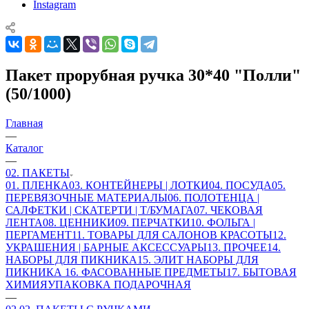
Instagram
Пакет прорубная ручка 30*40 "Полли"
(50/1000)
Главная
—
Каталог
—
02. ПАКЕТЫ
01. ПЛЕНКА
03. КОНТЕЙНЕРЫ | ЛОТКИ
04. ПОСУДА
05.
ПЕРЕВЯЗОЧНЫЕ МАТЕРИАЛЫ
06. ПОЛОТЕНЦА |
САЛФЕТКИ | СКАТЕРТИ | Т/БУМАГА
07. ЧЕКОВАЯ
ЛЕНТА
08. ЦЕННИКИ
09. ПЕРЧАТКИ
10. ФОЛЬГА |
ПЕРГАМЕНТ
11. ТОВАРЫ ДЛЯ САЛОНОВ КРАСОТЫ
12.
УКРАШЕНИЯ | БАРНЫЕ АКСЕССУАРЫ
13. ПРОЧЕЕ
14.
НАБОРЫ ДЛЯ ПИКНИКА
15. ЭЛИТ НАБОРЫ ДЛЯ
ПИКНИКА
16. ФАСОВАННЫЕ ПРЕДМЕТЫ
17. БЫТОВАЯ
ХИМИЯ
УПАКОВКА ПОДАРОЧНАЯ
—