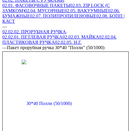
02.02. ПАКЕТЫ С РУЧКАМИ
02.01. ФАСОВОЧНЫЕ ПАКЕТЫ
02.03. ZIP LOСK (С
ЗАМКОМ)
02.04. МУСОРНЫЕ
02.05. ВАКУУМНЫЕ
02.06.
БУМАЖНЫЕ
02.07. ПОЛИПРОПИЛЕНОВЫЕ
02.08. БОПП |
КАСТ
—
02.02.02. ПРОРУБНАЯ РУЧКА
02.02.01. ПЕТЛЕВАЯ РУЧКА
02.02.03. МАЙКА
02.02.04.
ПЛАСТИКОВАЯ РУЧКА
02.02.05. Н.Г.
—
Пакет прорубная ручка 30*40 "Полли" (50/1000)