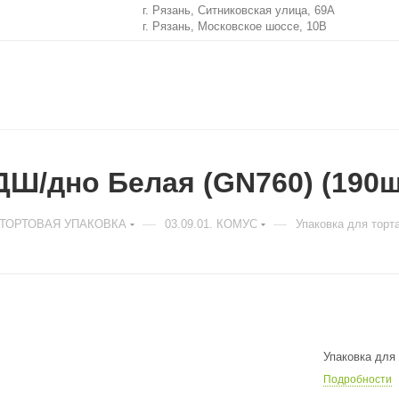
г. Рязань, Ситниковская улица, 69А
г. Рязань, Московское шоссе, 10В
ДШ/дно Белая (GN760) (190ш
—
—
. ТОРТОВАЯ УПАКОВКА
03.09.01. КОМУС
Упаковка для торт
Упаковка для
Подробности