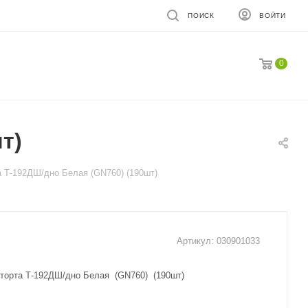
ПОИСК
ВОЙТИ
0
т)
а Т-192ДШ/дно Белая (GN760) (190шт)
Артикул:
030901033
 торта Т-192ДШ/дно Белая (GN760) (190шт)