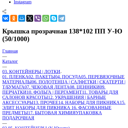
Instagram
Крышка прозрачная 138*102 ПП У-Ю
(50/1000)
Главная
—
Каталог
—
03. КОНТЕЙНЕРЫ | ЛОТКИ
01. ПЛЕНКА
02. ПАКЕТЫ
04. ПОСУДА
05. ПЕРЕВЯЗОЧНЫЕ
МАТЕРИАЛЫ
06. ПОЛОТЕНЦА | САЛФЕТКИ | СКАТЕРТИ |
Т/БУМАГА
07. ЧЕКОВАЯ ЛЕНТА
08. ЦЕННИКИ
09.
ПЕРЧАТКИ
10. ФОЛЬГА | ПЕРГАМЕНТ
11. ТОВАРЫ ДЛЯ
САЛОНОВ КРАСОТЫ
12. УКРАШЕНИЯ | БАРНЫЕ
АКСЕССУАРЫ
13. ПРОЧЕЕ
14. НАБОРЫ ДЛЯ ПИКНИКА
15.
ЭЛИТ НАБОРЫ ДЛЯ ПИКНИКА
16. ФАСОВАННЫЕ
ПРЕДМЕТЫ
17. БЫТОВАЯ ХИМИЯ
УПАКОВКА
ПОДАРОЧНАЯ
—