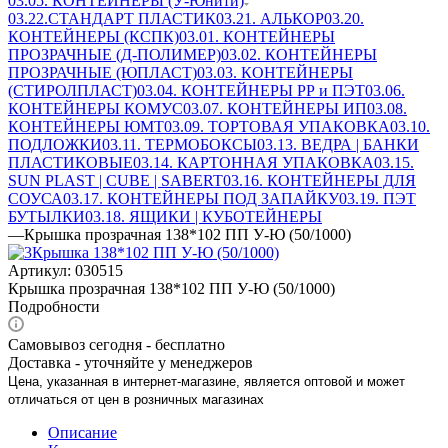
03.05. КОНТЕЙНЕРЫ (У-Юнити)
03.22.СТАНДАРТ ПЛАСТИК
03.21. АЛЬКОР
03.20.
КОНТЕЙНЕРЫ (КСПК)
03.01. КОНТЕЙНЕРЫ
ПРОЗРАЧНЫЕ (Д-ПОЛИМЕР)
03.02. КОНТЕЙНЕРЫ
ПРОЗРАЧНЫЕ (ЮПЛАСТ)
03.03. КОНТЕЙНЕРЫ
(СТИРОЛПЛАСТ)
03.04. КОНТЕЙНЕРЫ РР и ПЭТ
03.06.
КОНТЕЙНЕРЫ КОМУС
03.07. КОНТЕЙНЕРЫ ИП
03.08.
КОНТЕЙНЕРЫ ЮМТ
03.09. ТОРТОВАЯ УПАКОВКА
03.10.
ПОДЛОЖКИ
03.11. ТЕРМОБОКСЫ
03.13. ВЕДРА | БАНКИ
ПЛАСТИКОВЫЕ
03.14. КАРТОННАЯ УПАКОВКА
03.15.
SUN PLAST | CUBE | SABERT
03.16. КОНТЕЙНЕРЫ ДЛЯ
СОУСА
03.17. КОНТЕЙНЕРЫ ПОД ЗАПАЙКУ
03.19. ПЭТ
БУТЫЛКИ
03.18. ЯЩИКИ | КУБОТЕЙНЕРЫ
—
Крышка прозрачная 138*102 ПП У-Ю (50/1000)
Артикул:
030515
Крышка прозрачная 138*102 ПП У-Ю (50/1000)
Подробности
Самовывоз сегодня - бесплатно
Доставка - уточняйте у менеджеров
Цена, указанная в интернет-магазине, является оптовой и может
отличаться от цен в розничных магазинах
Описание