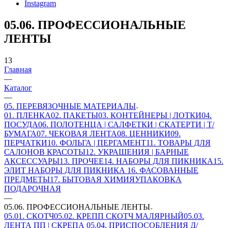
Instagram
05.06. ПРОФЕССИОНАЛЬНЫЕ
ЛЕНТЫ
13
Главная
—
Каталог
—
05. ПЕРЕВЯЗОЧНЫЕ МАТЕРИАЛЫ
01. ПЛЕНКА
02. ПАКЕТЫ
03. КОНТЕЙНЕРЫ | ЛОТКИ
04.
ПОСУДА
06. ПОЛОТЕНЦА | САЛФЕТКИ | СКАТЕРТИ | Т/
БУМАГА
07. ЧЕКОВАЯ ЛЕНТА
08. ЦЕННИКИ
09.
ПЕРЧАТКИ
10. ФОЛЬГА | ПЕРГАМЕНТ
11. ТОВАРЫ ДЛЯ
САЛОНОВ КРАСОТЫ
12. УКРАШЕНИЯ | БАРНЫЕ
АКСЕССУАРЫ
13. ПРОЧЕЕ
14. НАБОРЫ ДЛЯ ПИКНИКА
15.
ЭЛИТ НАБОРЫ ДЛЯ ПИКНИКА
16. ФАСОВАННЫЕ
ПРЕДМЕТЫ
17. БЫТОВАЯ ХИМИЯ
УПАКОВКА
ПОДАРОЧНАЯ
—
05.06. ПРОФЕССИОНАЛЬНЫЕ ЛЕНТЫ
05.01. СКОТЧ
05.02. КРЕПП СКОТЧ МАЛЯРНЫЙ
05.03.
ЛЕНТА ПП | СКРЕПА
05.04. ПРИСПОСОБЛЕНИЯ Д/