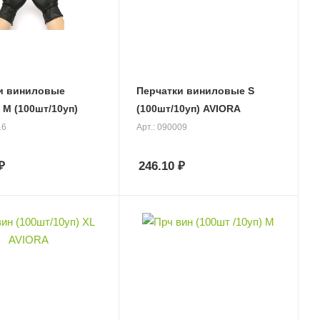
и виниловые
Перчатки виниловые S
ЧЕРНЫЕ М (100шт/10уп)
(100шт/10уп) AVIORA
16
Арт.: 090009
₽
246.10
₽