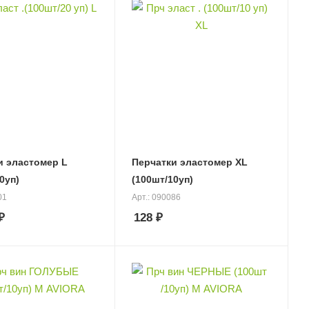
и эластомер L
Перчатки эластомер ХL
0уп)
(100шт/10уп)
01
Арт.: 090086
₽
128
₽