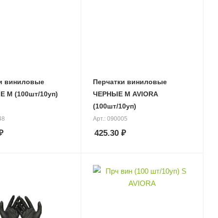
и виниловые
Перчатки виниловые
 М (100шт/10уп)
ЧЕРНЫЕ М AVIORA
(100шт/10уп)
48
Арт.: 090005
₽
425.30
₽