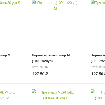
омер S
Перчатки эластомер М
Перчатк
(100шт/20уп)
(100шт/2
Арт.: 090087
Арт.: 0900
127.50
₽
127.50