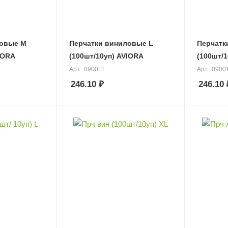
овые М
Перчатки виниловые L
Перчатки
IORA
(100шт/10уп) AVIORA
(100шт/
Арт.: 090011
Арт.: 0900
246.10
₽
246.10