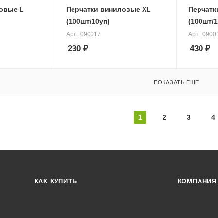
овые L
Перчатки виниловые XL
Перчатки
(100шт/10уп)
(100шт/1
Арт.: 090017
Арт.: 0900
230
₽
430
₽
ПОКАЗАТЬ ЕЩЕ
1
2
3
4
КАК КУПИТЬ
КОМПАНИЯ