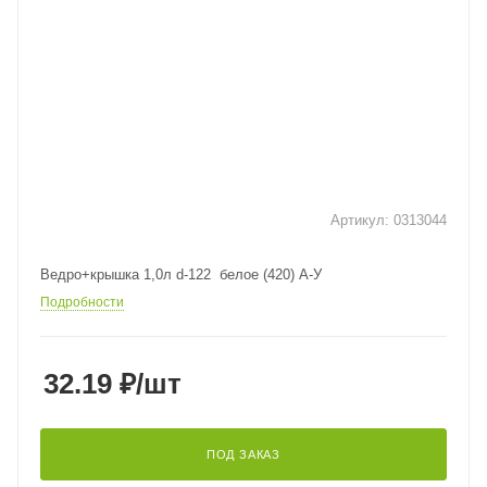
Артикул:
0313044
Ведро+крышка 1,0л d-122 белое (420) А-У
Подробности
32.19
₽
/шт
ПОД ЗАКАЗ