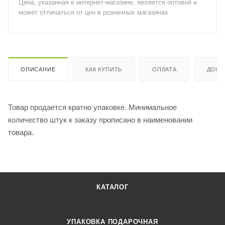
Цена, указанная в интернет-магазине, является оптовой и
может отличаться от цен в розничных магазинах
ОПИСАНИЕ
КАК КУПИТЬ
ОПЛАТА
ДОСТ
Товар продается кратно упаковке. Минимальное
количество штук к заказу прописано в наименовании
товара.
КАТАЛОГ
УПАКОВКА ПОДАРОЧНАЯ