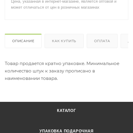
Цена, указанная в интернет-магазине, является оптовой и
может отличаться от цен в розничных магазинах
ОПИСАНИЕ
КАК КУПИТЬ
ОПЛАТА
Д
Товар продается кратно упаковке. Минимальное
количество штук к заказу прописано в
наименовании товара.
КАТАЛОГ
УПАКОВКА ПОДАРОЧНАЯ