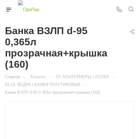
Банка ВЗЛП d-95
0,365л
прозрачная+крышка
(160)
—
—
—
Главная
Каталог
03. КОНТЕЙНЕРЫ | ЛОТКИ
—
03.13. ВЕДРА | БАНКИ ПЛАСТИКОВЫЕ
Банка ВЗЛП d-95 0,365л прозрачная+крышка (160)