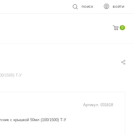
ПОИСК
ВОЙТИ
0
00/1500) Т-У
Артикул:
031618
сник с крышкой 50мл (100/1500) Т-У