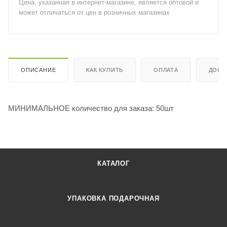
Цена, указанная в интернет-магазине, является оптовой и
может отличаться от цен в розничных магазинах
ОПИСАНИЕ
КАК КУПИТЬ
ОПЛАТА
ДОСТ
МИНИМАЛЬНОЕ количество для заказа: 50шт
КАТАЛОГ
УПАКОВКА ПОДАРОЧНАЯ