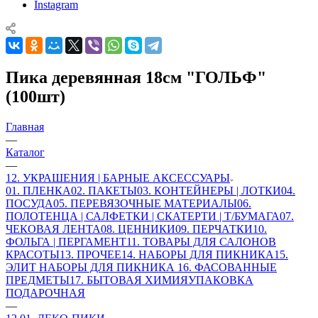
Instagram
Пика деревянная 18см "ГОЛЬФ"
(100шт)
Главная
—
Каталог
—
12. УКРАШЕНИЯ | БАРНЫЕ АКСЕССУАРЫ
01. ПЛЕНКА
02. ПАКЕТЫ
03. КОНТЕЙНЕРЫ | ЛОТКИ
04.
ПОСУДА
05. ПЕРЕВЯЗОЧНЫЕ МАТЕРИАЛЫ
06.
ПОЛОТЕНЦА | САЛФЕТКИ | СКАТЕРТИ | Т/БУМАГА
07.
ЧЕКОВАЯ ЛЕНТА
08. ЦЕННИКИ
09. ПЕРЧАТКИ
10.
ФОЛЬГА | ПЕРГАМЕНТ
11. ТОВАРЫ ДЛЯ САЛОНОВ
КРАСОТЫ
13. ПРОЧЕЕ
14. НАБОРЫ ДЛЯ ПИКНИКА
15.
ЭЛИТ НАБОРЫ ДЛЯ ПИКНИКА
16. ФАСОВАННЫЕ
ПРЕДМЕТЫ
17. БЫТОВАЯ ХИМИЯ
УПАКОВКА
ПОДАРОЧНАЯ
—