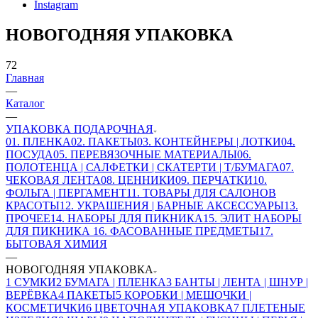
Instagram
НОВОГОДНЯЯ УПАКОВКА
72
Главная
—
Каталог
—
УПАКОВКА ПОДАРОЧНАЯ
01. ПЛЕНКА
02. ПАКЕТЫ
03. КОНТЕЙНЕРЫ | ЛОТКИ
04.
ПОСУДА
05. ПЕРЕВЯЗОЧНЫЕ МАТЕРИАЛЫ
06.
ПОЛОТЕНЦА | САЛФЕТКИ | СКАТЕРТИ | Т/БУМАГА
07.
ЧЕКОВАЯ ЛЕНТА
08. ЦЕННИКИ
09. ПЕРЧАТКИ
10.
ФОЛЬГА | ПЕРГАМЕНТ
11. ТОВАРЫ ДЛЯ САЛОНОВ
КРАСОТЫ
12. УКРАШЕНИЯ | БАРНЫЕ АКСЕССУАРЫ
13.
ПРОЧЕЕ
14. НАБОРЫ ДЛЯ ПИКНИКА
15. ЭЛИТ НАБОРЫ
ДЛЯ ПИКНИКА
16. ФАСОВАННЫЕ ПРЕДМЕТЫ
17.
БЫТОВАЯ ХИМИЯ
—
НОВОГОДНЯЯ УПАКОВКА
1 СУМКИ
2 БУМАГА | ПЛЕНКА
3 БАНТЫ | ЛЕНТА | ШНУР |
ВЕРЁВКА
4 ПАКЕТЫ
5 КОРОБКИ | МЕШОЧКИ |
КОСМЕТИЧКИ
6 ЦВЕТОЧНАЯ УПАКОВКА
7 ПЛЕТЕНЫЕ